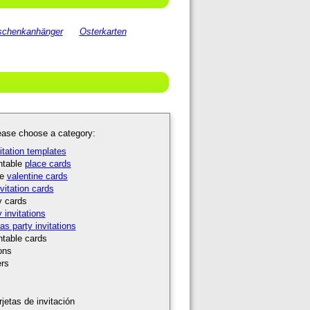
chenkanhänger
Osterkarten
ase choose a category:
vitation templates
intable
place cards
le
valentine cards
nvitation cards
y cards
y invitations
as party invitations
intable cards
ions
ers
jetas de invitación