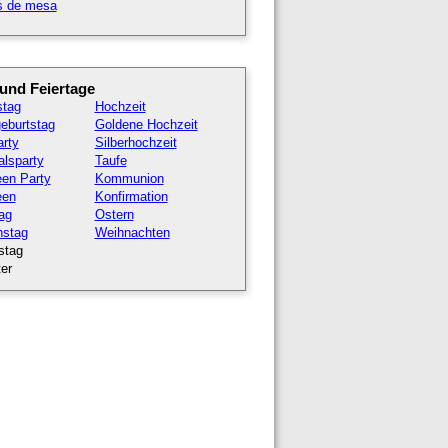
as de mesa
 und Feiertage
stag
Hochzeit
eburtstag
Goldene Hochzeit
rty
Silberhochzeit
lsparty
Taufe
een Party
Kommunion
een
Konfirmation
ag
Ostern
nstag
Weihnachten
stag
er