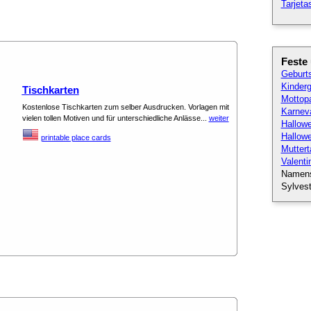
Tarjet
Feste
Geburt
Kinderg
Tischkarten
Mottopa
Kostenlose Tischkarten zum selber Ausdrucken. Vorlagen mit
Karneva
vielen tollen Motiven und für unterschiedliche Anlässe...
weiter
Hallow
Hallow
printable place cards
Muttert
Valenti
Namen
Sylvest