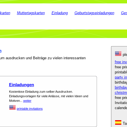
karten
Muttertagskarten
Einladung
Geburtstagseinladungen
Ges
m
ple
zum ausdrucken und Beiträge zu vielen interessanten
free in
free pr
printab
party i
birthda
Einladungen
birthda
Kostenlose Einladung zum selber Ausdrucken.
christm
Einladungsvorlagen für viele Anlässe, mit vielen Ideen und
free pr
Motiven...
weiter
Invitat
calend
printable invitations
Tar